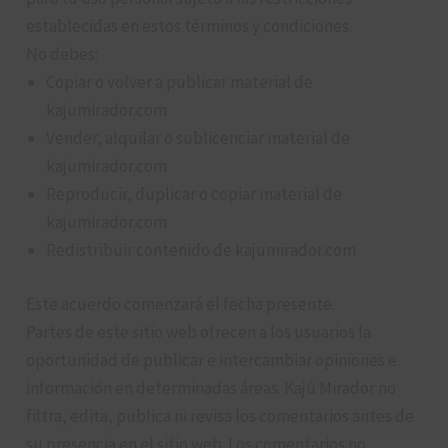
establecidas en estos términos y condiciones.
No debes:
Copiar o volver a publicar material de
kajumirador.com
Vender, alquilar o sublicenciar material de
kajumirador.com
Reproducir, duplicar o copiar material de
kajumirador.com
Redistribuir contenido de kajumirador.com
Este acuerdo comenzará el fecha presente.
Partes de este sitio web ofrecen a los usuarios la
oportunidad de publicar e intercambiar opiniones e
información en determinadas áreas. Kajú Mirador no
filtra, edita, publica ni revisa los comentarios antes de
su presencia en el sitio web. Los comentarios no