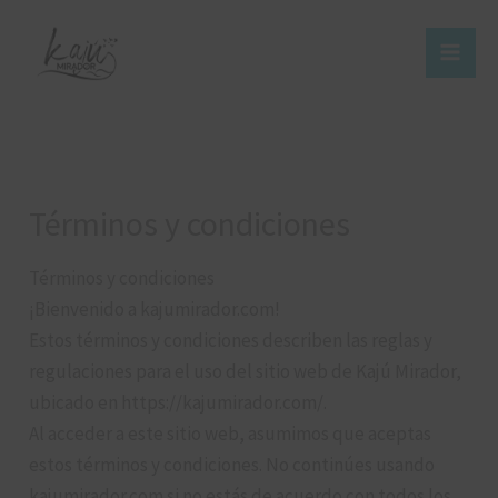
Skip
to
content
Términos y condiciones
Términos y condiciones
¡Bienvenido a kajumirador.com!
Estos términos y condiciones describen las reglas y
regulaciones para el uso del sitio web de Kajú Mirador,
ubicado en https://kajumirador.com/.
Al acceder a este sitio web, asumimos que aceptas
estos términos y condiciones. No continúes usando
kajumirador.com si no estás de acuerdo con todos los