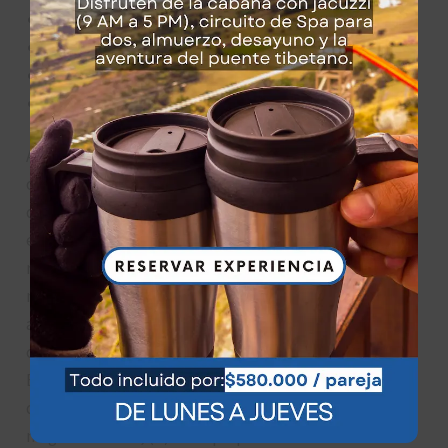
distribuidores de directorios en línea;
portales de Internet;
firmas de contabilidad, derecho y consultoría; y
instituciones educativas y asociaciones comerciales.
Aprobaremos las solicitudes de enlace de estas
organizaciones si: (a) el enlace no nos haría vernos
desfavorablemente a nosotros mismos ni a nuestras
empresas acreditadas; (b) la organización no tiene
registros negativos con nosotros; (c) el beneficio para
nosotros de la visibilidad del hipervínculo compensa la
ausencia de Kajú Mirador; y (d) el enlace está en el
contexto de información general de recursos.
Estas organizaciones pueden enlazar a nuestra página
de inicio siempre que el enlace: (a) no sea engañoso de
ninguna manera; (b) no implique falsamente