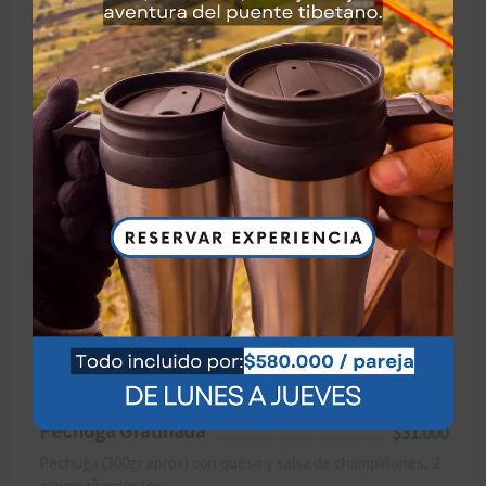
Para 2 personas. Carne de cerdo, pechuga, morcilla,
longaniza, plátano maduro, papa, hogao, ají.
Lomo Cerdo Salsa Lulo
$33.000
Lomo a la brasa (350gr aprox). Bañado en salsa de lulo, 2
acompañamientos.
Churrasco a la Plancha
$43.000
Corte de chatas (350gr aprox), 2 acompañamientos.
Churrasco a Caballo
$35.000
Corte de chatas (350gr aprox) con 2 huevos y salsa criolla, 2
acompañamientos.
Pechuga Gratinada
$31.000
Pechuga (300gr aprox) con queso y salsa de champiñones, 2
acompañamientos.