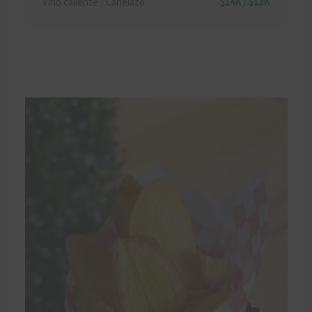
Vino caliente / Canelazo
$14K / $13K