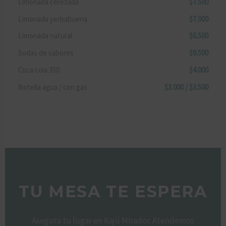
Limonada cerezada
$7.500
Limonada yerbabuena
$7.000
Limonada natural
$6.500
Sodas de sabores
$9.500
Coca cola 350
$4.000
Botella agua / con gas
$3.000 / $3.500
TU MESA TE ESPERA
Asegura tu lugar en Kajú Mirador. Atendemos