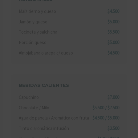
Maíz tierno y queso
$4.500
Jamón y queso
$5.000
Tocineta y salchicha
$5.500
Porción queso
$5.000
Almojábana o arepa c/ queso
$4.500
BEBIDAS CALIENTES
Capuchino
$7.000
Chocolate / Milo
$5.500 / $7.500
Agua de panela / Aromática con fruta
$4.500 / $5.000
Tinto o aromática infusión
$2.500