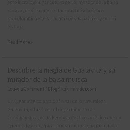
en
Este increíble lugar cuenta con el mirador de la balsa
Guatavita,
muisca, un sitio que te transportará a la época
Cundinamarca
precolombina y te fascinará con sus paisajes y su rica
historia.
Read More »
Descubre la magia de Guatavita y su
Descubre
la
mirador de la balsa muisca
magia
Leave a Comment
/
Blog
/
kajumirador.com
de
Un lugar mágico para disfrutar de la naturaleza
Guatavita
Guatavita, situado en el departamento de
y
Cundinamarca, es un hermoso destino turístico que no
su
puedes dejar de visitar. Con su impresionante mirador
mirador