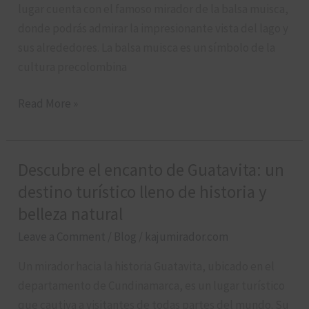
turístico
lugar cuenta con el famoso mirador de la balsa muisca,
que
donde podrás admirar la impresionante vista del lago y
no
sus alrededores. La balsa muisca es un símbolo de la
puedes
cultura precolombina
perder
Read More »
Descubre el encanto de Guatavita: un
Descubre
el
destino turístico lleno de historia y
encanto
belleza natural
de
Leave a Comment
/
Blog
/
kajumirador.com
Guatavita:
un
Un mirador hacia la historia Guatavita, ubicado en el
destino
departamento de Cundinamarca, es un lugar turístico
turístico
que cautiva a visitantes de todas partes del mundo. Su