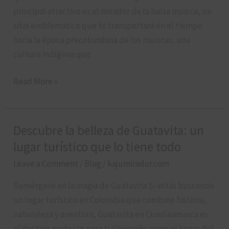
lleno
principal atractivo es el mirador de la balsa muisca, un
de
sitio emblemático que te transportará en el tiempo
historia
hacia la época precolombina de los muiscas, una
y
cultura indígena que
belleza
natural
Read More »
Descubre la belleza de Guatavita: un
Descubre
la
lugar turístico que lo tiene todo
belleza
Leave a Comment
/
Blog
/
kajumirador.com
de
Sumérgete en la magia de Guatavita Si estás buscando
Guatavita:
un lugar turístico en Colombia que combine historia,
un
naturaleza y aventura, Guatavita en Cundinamarca es
lugar
el destino perfecto para ti. Conocido como el hogar del
turístico