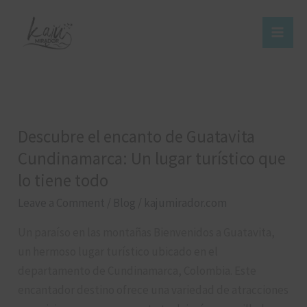
Skip
to
content
Descubre el encanto de Guatavita
Descubre
el
Cundinamarca: Un lugar turístico que
encanto
lo tiene todo
de
Leave a Comment
/
Blog
/
kajumirador.com
Guatavita
Cundinamarca:
Un paraíso en las montañas Bienvenidos a Guatavita,
Un
un hermoso lugar turístico ubicado en el
lugar
departamento de Cundinamarca, Colombia. Este
turístico
encantador destino ofrece una variedad de atracciones