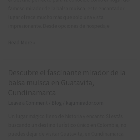
famoso mirador de la balsa muisca, este encantador
que
lugar ofrece mucho más que solo una vista
lo
impresionante. Desde opciones de hospedaje
tiene
todo
Read More »
Descubre el fascinante mirador de la
Descubre
el
balsa muisca en Guatavita,
fascinante
Cundinamarca
mirador
Leave a Comment
/
Blog
/
kajumirador.com
de
la
Un lugar mágico lleno de historia y encanto Si estás
balsa
buscando un destino turístico único en Colombia, no
muisca
puedes dejar de visitar Guatavita, en Cundinamarca.