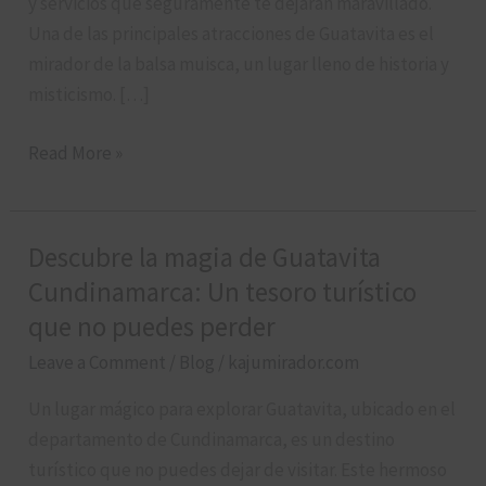
que
y servicios que seguramente te dejarán maravillado.
lo
Una de las principales atracciones de Guatavita es el
tiene
mirador de la balsa muisca, un lugar lleno de historia y
todo
misticismo. […]
Read More »
Descubre la magia de Guatavita
Descubre
la
Cundinamarca: Un tesoro turístico
magia
que no puedes perder
de
Leave a Comment
/
Blog
/
kajumirador.com
Guatavita
Cundinamarca:
Un lugar mágico para explorar Guatavita, ubicado en el
Un
departamento de Cundinamarca, es un destino
tesoro
turístico que no puedes dejar de visitar. Este hermoso